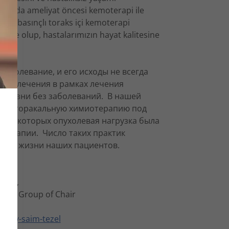
ultuda ameliyat öncesi kemoterapi ile
ılan basınçlı toraks içi kemoterapi
kte olup, hastalarımızın hayat kalitesine
аболевание, и его исходы не всегда
дов лечения в рамках лечения
ь жизни без заболеваний. В нашей
нтраторакальную химиотерапию под
м, у которых опухолевая нагрузка была
ерапии. Число таких практик
ство жизни наших пациентов.
egent,
Past Group of Chair
gatay-saim-tezel