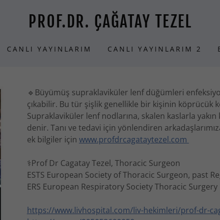
PROF.DR. ÇAĞATAY TEZEL
CANLI YAYINLARIM
CANLI YAYINLARIM 2
🔹Büyümüş supraklaviküler lenf düğümleri enfeksiyo
çıkabilir. Bu tür şişlik genellikle bir kişinin köprüc
Supraklaviküler lenf nodlarına, skalen kaslarla yakın
denir. Tanı ve tedavi için yönlendiren arkadaşlarımız
ek bilgiler için
www.profdrcagataytezel.com
⚕Prof Dr Cagatay Tezel, Thoracic Surgeon
ESTS European Society of Thoracic Surgeon, past R
ERS European Respiratory Society Thoracic Surgery 
https://www.livhospital.com/liv-hekimleri/prof-dr-ca