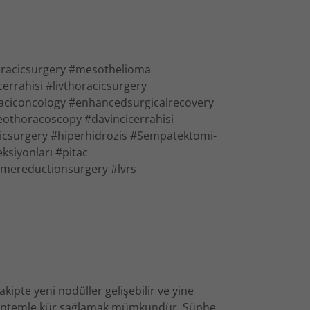
horacicsurgery #mesothelioma
rrahisi #livthoracicsurgery
aciconcology #enhancedsurgicalrecovery
deothoracoscopy #davincicerrahisi
icsurgery #hiperhidrozis #Sempatektomi-
ksiyonları #pitac
mereductionsurgery #lvrs
akipte yeni nodüller gelişebilir ve yine
 yöntemle kür sağlamak mümkündür. Şüphe