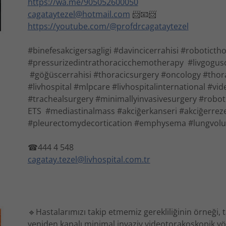
https://wa.me/905052600050
cagataytezel@hotmail.com
📨📧📨
https://youtube.com/@profdrcagataytezel
#binefesakcigersagligi #davincicerrahisi #robotict
#pressurizedintrathoracicchemotherapy #livgogusce
#göğüscerrahisi #thoracicsurgery #oncology #thor
#livhospital #mlpcare #livhospitalinternational #vi
#trachealsurgery #minimallyinvasivesurgery #robot
ETS #mediastinalmass #akciğerkanseri #akciğerreze
#pleurectomydecortication #emphysema #lungvolu
☎444 4 548
cagatay.tezel@livhospital.com.tr
🔹Hastalarımızı takip etmemiz gerekliliğinin örneği, t
yeniden kapalı minimal invaziv videotorakoskopik