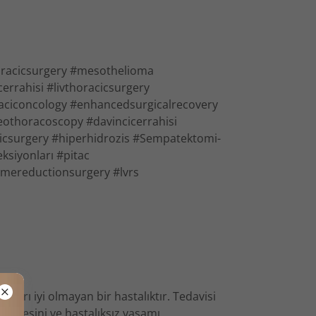
horacicsurgery #mesothelioma
rrahisi #livthoracicsurgery
aciconcology #enhancedsurgicalrecovery
deothoracoscopy #davincicerrahisi
icsurgery #hiperhidrozis #Sempatektomi-
ksiyonları #pitac
mereductionsurgery #lvrs
ları iyi olmayan bir hastalıktır. Tedavisi
alitesini ve hastalıksız yaşamı