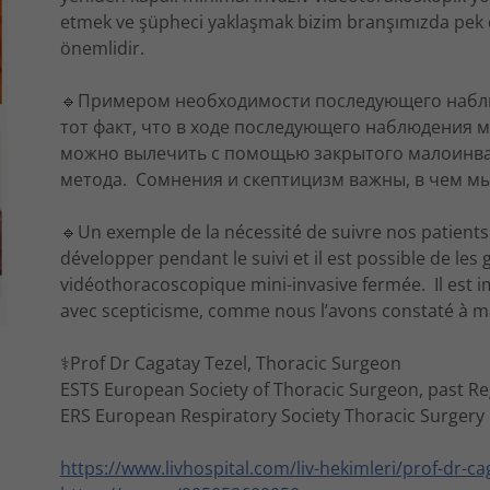
etmek ve şüpheci yaklaşmak bizim branşımızda pek 
önemlidir.
🔹Примером необходимости последующего набл
тот факт, что в ходе последующего наблюдения м
можно вылечить с помощью закрытого малоинва
метода. Сомнения и скептицизм важны, в чем мы
🔹Un exemple de la nécessité de suivre nos patient
développer pendant le suivi et il est possible de le
vidéothoracoscopique mini-invasive fermée. Il est i
avec scepticisme, comme nous l’avons constaté à m
⚕Prof Dr Cagatay Tezel, Thoracic Surgeon
ESTS European Society of Thoracic Surgeon, past R
ERS European Respiratory Society Thoracic Surgery 
https://www.livhospital.com/liv-hekimleri/prof-dr-ca