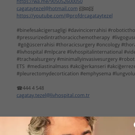
https://wa.me/905052600050
cagataytezel@hotmail.com
📨📧📨
https://youtube.com/@profdrcagataytezel
#binefesakcigersagligi #davincicerrahisi #robotict
#pressurizedintrathoracicchemotherapy #livgogusce
#göğüscerrahisi #thoracicsurgery #oncology #thor
#livhospital #mlpcare #livhospitalinternational #vi
#trachealsurgery #minimallyinvasivesurgery #robot
ETS #mediastinalmass #akciğerkanseri #akciğerreze
#pleurectomydecortication #emphysema #lungvolu
☎444 4 548
cagatay.tezel@livhospital.com.tr
🔹Plevral zar kanseri oldukça ciddi ve herzaman sonuç
dahilinde bilinen tüm tedavilerin uygulanması hayat k