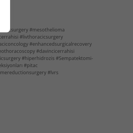
horacicsurgery #mesothelioma
rrahisi #livthoracicsurgery
aciconcology #enhancedsurgicalrecovery
deothoracoscopy #davincicerrahisi
icsurgery #hiperhidrozis #Sempatektomi-
ksiyonları #pitac
mereductionsurgery #lvrs