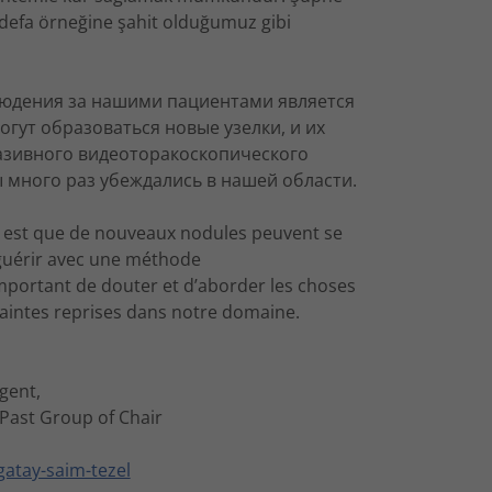
defa örneğine şahit olduğumuz gibi
юдения за нашими пациентами является
огут образоваться новые узелки, и их
зивного видеоторакоскопического
 много раз убеждались в нашей области.
s est que de nouveaux nodules peuvent se
s guérir avec une méthode
mportant de douter et d’aborder les choses
aintes reprises dans notre domaine.
egent,
Past Group of Chair
gatay-saim-tezel