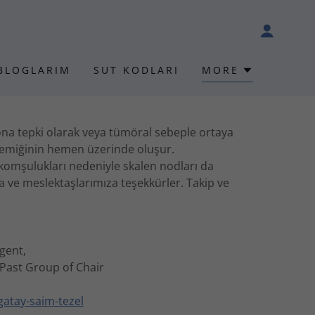
BLOGLARIM
SUT KODLARI
MORE
na tepki olarak veya tümöral sebeple ortaya
ük kemiğinin hemen üzerinde oluşur.
 komşulukları nedeniyle skalen nodları da
a ve meslektaşlarımıza teşekkürler. Takip ve
egent,
Past Group of Chair
gatay-saim-tezel