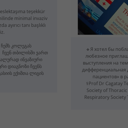
meslektaşıma teşekkür
hilinde minimal invaziv
da ayırıcı tanı başlıklı
iz.
 ჩემს კოლეგას
🔹Я хотел бы побла
 ჩვენ თბილისში ვართ
любезное приглаш
მალურად ინვაზიური
выступления на тем
რი დიაგნოზი ჩვენს
дифференциальная д
ასიის ექიმთა ლიგის
пациентов» в р
⚕Prof Dr Cagatay T
Society of Thoraci
Respiratory Society