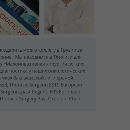
годарить моего коллегу в Грузии за
ение. Мы находимся в Тбилиси для
у «Малоинвазивная хирургия легких:
иагностика у наших онкологических
амках Закавказской лиги врачей.
ezel, Thoracic Surgeon ESTS European
c Surgeon, past Regent, ERS European
 Thoracic Surgery Past Group of Chair