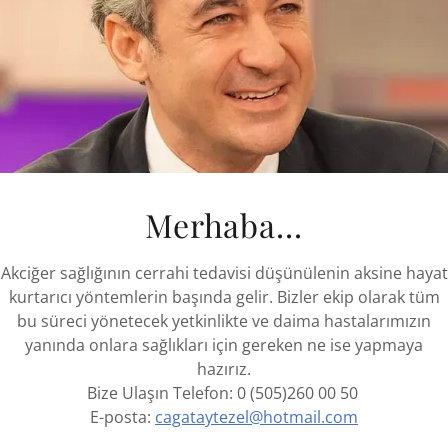
uzatmaktadır. Göğüs Cerrahisi Kliniğimiz'de bu doğr
tümör yükü azalan hastalarımıza, PITAC olarak kısalt
uyguluyoruz. Bu uygulamalarımız artarak devam etme
fayda sağlamayı umuyoruz.
🔹Рак плевральной оболочки — очень серьезное з
благоприятны. Применение всех известных мето
продлевает качество жизни и продолжительност
клинике торакальной хирургии мы применяем и
Merhaba...
давлением (сокращенно PITAC) к нашим пациента
уменьшена с помощью предоперационной химиот
Akciğer sağlığının cerrahi tedavisi düşünülenin aksine hayat
продолжает расти, и мы надеемся улучшить каче
kurtarıcı yöntemlerin başında gelir. Bizler ekip olarak tüm
bu süreci yönetecek yetkinlikte ve daima hastalarımızın
⚕Prof Dr Cagatay Tezel, Thoracic Surgeon
yanında onlara sağlıkları için gereken ne ise yapmaya
ESTS European Society of Thoracic Surgeon, past R
hazırız.
ERS European Respiratory Society Thoracic Surgery 
Bize Ulaşın Telefon: 0 (505)260 00 50
E-posta:
cagataytezel@hotmail.com
https://www.livhospital.com/liv-hekimleri/prof-dr-ca