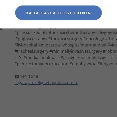
https://wa.me/905052600050
cagataytezel@hotmail.com
📨📧📨
DAHA FAZLA BILGI EDININ
https://youtube.com/@profdrcagataytezel
#binefesakcigersagligi #davincicerrahisi #robotict
#pressurizedintrathoracicchemotherapy #livgogusce
#göğüscerrahisi #thoracicsurgery #oncology #thor
#livhospital #mlpcare #livhospitalinternational #vi
#trachealsurgery #minimallyinvasivesurgery #robot
ETS #mediastinalmass #akciğerkanseri #akciğerreze
#pleurectomydecortication #emphysema #lungvolu
☎444 4 548
cagatay.tezel@livhospital.com.tr