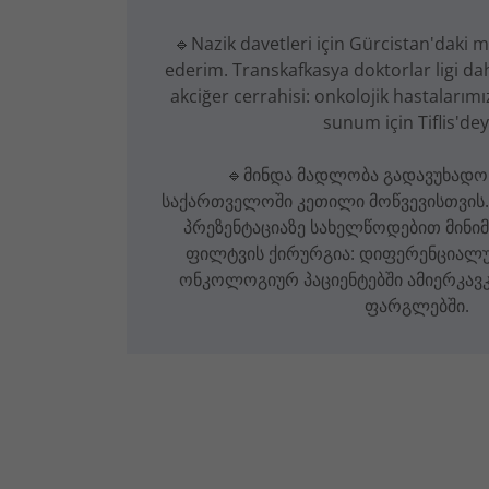
🔹Nazik davetleri için Gürcistan'daki 
ederim. Transkafkasya doktorlar ligi da
akciğer cerrahisi: onkolojik hastalarımız
sunum için Tiflis'dey
🔹მინდა მადლობა გადავუხადო
საქართველოში კეთილი მოწვევისთვის.
პრეზენტაციაზე სახელწოდებით მინი
ფილტვის ქირურგია: დიფერენციალუ
ონკოლოგიურ პაციენტებში ამიერკავკ
ფარგლებში.